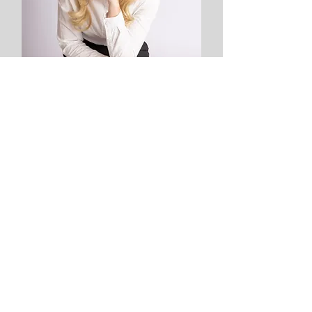
Bruna Liska
ENG. AMBIENTAL
CREA RS209648