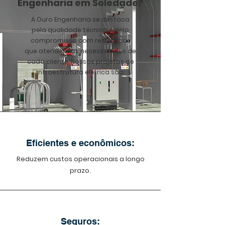
Engenharia em Soledade?
A Ouro Engenharia se destaca
pela qualidade técnica e pelo
compromisso com resultados
que atendem às necessidades de
cada cliente. Nossos projetos de
infraestrutura elétrica são:
Eficientes e econômicos:
Reduzem custos operacionais a longo
prazo.
Seguros: